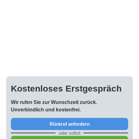
Sie möchten ein Ein- oder Zweifamilienhaus oder eine
Eigentumswohnung verkaufen, eine Erbschaft fair
aufteilen oder benötigen für Ihre private
Zukunftsplanung den realistischen Marktwert einer
Immobilie?
Eine Schätzung aus dem Internet reicht hier oft nicht
aus, während ein vollumfängliches
Verkehrswertgutachten für private Zwecke manchmal
zu kostspielig ist.
Kostenloses Erstgespräch
Wir rufen Sie zur Wunschzeit zurück.
Unverbindlich und kostenfrei.
Rückruf anfordern
oder sofort