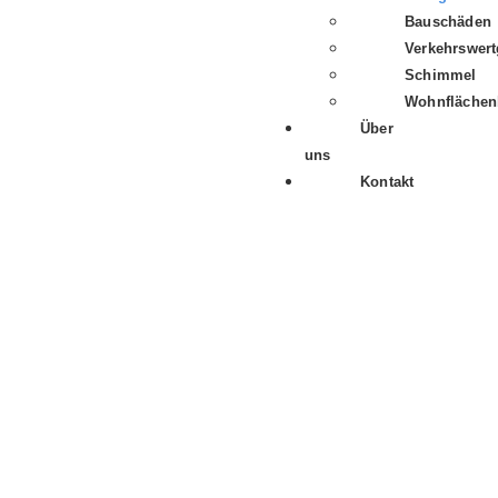
Bauschäden
Verkehrswert
Schimmel
Wohnflächen
Über
uns
Kontakt
Kurzgutachten zum
Immobilienwert im Großraum
Köln und Düsseldorf bei
Verkauf
Erbschaft
Scheidung
Vermögensübersicht
Kaufentscheidung